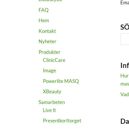
Ema
FAQ
Hem
SÖ
Kontakt
Nyheter
Produkter
ClinicCare
In
Image
Hur
Powerlite MASQ
mas
XBeauty
Vad
Samarbeten
Live It
Da
Presentkorttorget