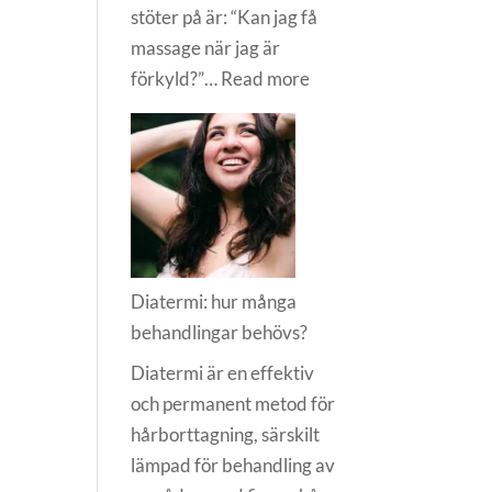
stöter på är: “Kan jag få
massage när jag är
:
förkyld?”…
Read more
Massage
när
man
är
förkyld
Diatermi: hur många
behandlingar behövs?
Diatermi är en effektiv
och permanent metod för
hårborttagning, särskilt
lämpad för behandling av