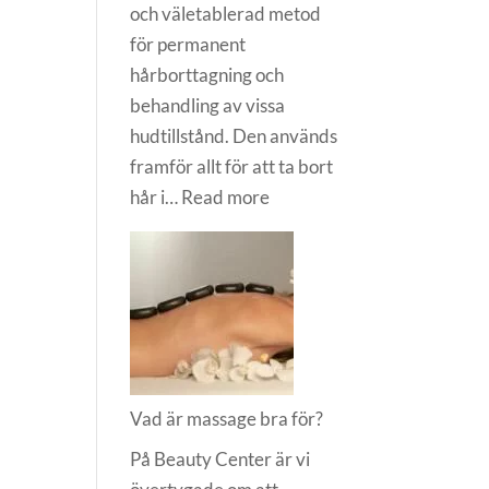
och väletablerad metod
för permanent
hårborttagning och
behandling av vissa
hudtillstånd. Den används
framför allt för att ta bort
:
hår i…
Read more
Vad
är
Diatermi?
Vad är massage bra för?
På Beauty Center är vi