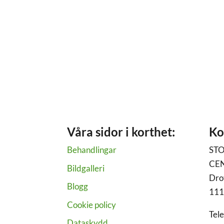
Våra sidor i korthet:
Ko
Behandlingar
ST
CE
Bildgalleri
Dro
Blogg
111
Cookie policy
Tel
Dataskydd