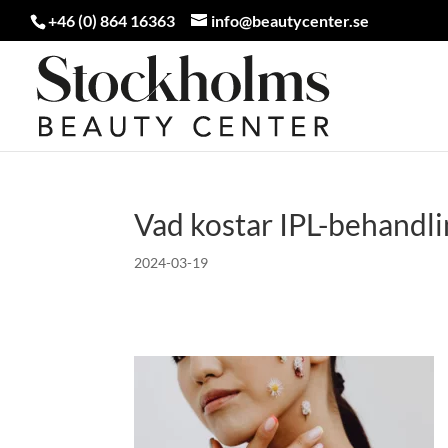
+46 (0) 864 16363
info@beautycenter.se
Vad kostar IPL-behandl
2024-03-19