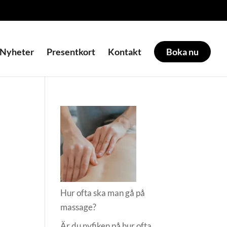
Nyheter
Presentkort
Kontakt
Boka nu
Hur ofta ska man gå på
massage?
Är du nyfiken på hur ofta