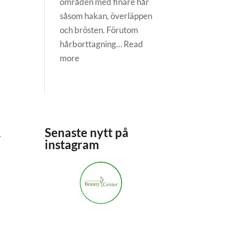
områden med finare hår
såsom hakan, överläppen
och brösten. Förutom
hårborttagning…
Read
:
more
Diatermi:
hur
många
behandlingar
behövs?
R
Senaste nytt på
instagram
stockholmsbeautycenter