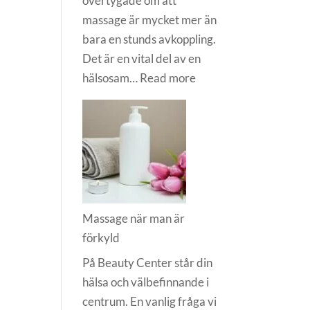
övertygade om att
massage är mycket mer än
bara en stunds avkoppling.
Det är en vital del av en
:
hälsosam…
Read more
Vad
är
massage
bra
för?
Massage när man är
förkyld
På Beauty Center står din
hälsa och välbefinnande i
centrum. En vanlig fråga vi