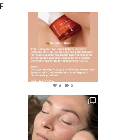
3,668
F
6
0