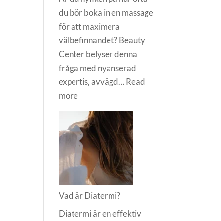
du bör boka in en massage
för att maximera
välbefinnandet? Beauty
Center belyser denna
fråga med nyanserad
expertis, avvägd…
Read
:
more
Hur
ofta
ska
man
gå
på
massage?
Vad är Diatermi?
Diatermi är en effektiv