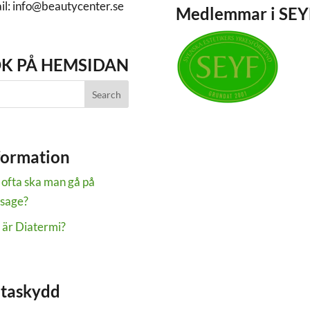
il: info@beautycenter.se
Medlemmar i SEY
K PÅ HEMSIDAN
formation
 ofta ska man gå på
sage?
 är Diatermi?
taskydd