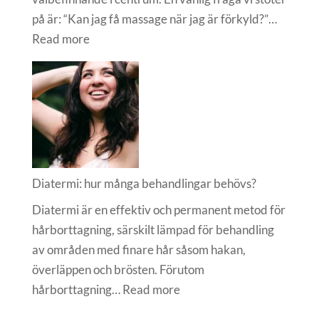
på är: “Kan jag få massage när jag är förkyld?”…
:
Read more
Massage
när
man
är
förkyld
Diatermi: hur många behandlingar behövs?
Diatermi är en effektiv och permanent metod för
hårborttagning, särskilt lämpad för behandling
av områden med finare hår såsom hakan,
överläppen och brösten. Förutom
:
hårborttagning…
Read more
Diatermi: