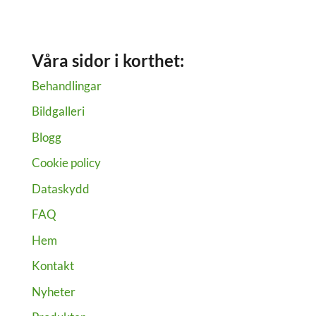
hur
många
behandlingar
Våra sidor i korthet:
behövs?
Behandlingar
Bildgalleri
Blogg
Cookie policy
Dataskydd
FAQ
Hem
Kontakt
Nyheter