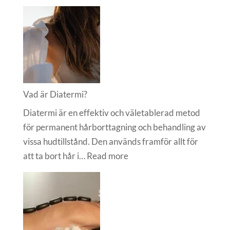
Hur
ofta
ska
man
gå
på
massage?
Vad är Diatermi?
Diatermi är en effektiv och väletablerad metod
för permanent hårborttagning och behandling av
vissa hudtillstånd. Den används framför allt för
:
att ta bort hår i…
Read more
Vad
är
Diatermi?