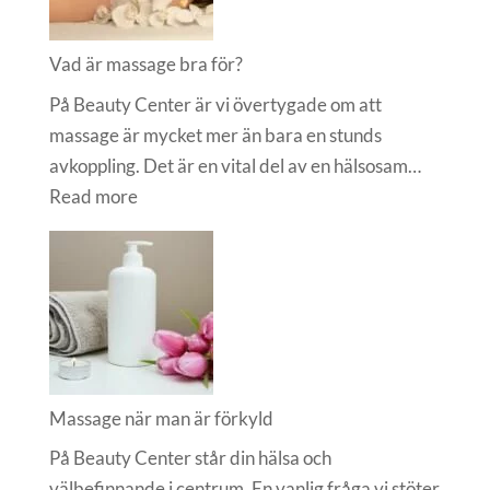
Vad är massage bra för?
På Beauty Center är vi övertygade om att
massage är mycket mer än bara en stunds
avkoppling. Det är en vital del av en hälsosam…
:
Read more
Vad
är
massage
bra
för?
Massage när man är förkyld
På Beauty Center står din hälsa och
välbefinnande i centrum. En vanlig fråga vi stöter