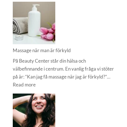
Vad
är
massage
bra
för?
Massage när man är förkyld
På Beauty Center står din hälsa och
välbefinnande i centrum. En vanlig fråga vi stöter
på är: “Kan jag få massage när jag är förkyld?”…
:
Read more
Massage
när
man
är
förkyld