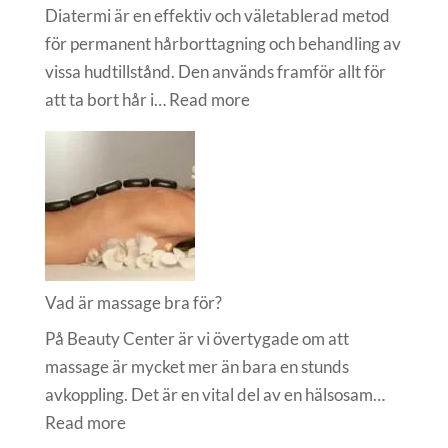
Diatermi är en effektiv och väletablerad metod
för permanent hårborttagning och behandling av
vissa hudtillstånd. Den används framför allt för
:
att ta bort hår i…
Read more
Vad
är
Diatermi?
Vad är massage bra för?
På Beauty Center är vi övertygade om att
massage är mycket mer än bara en stunds
avkoppling. Det är en vital del av en hälsosam…
:
Read more