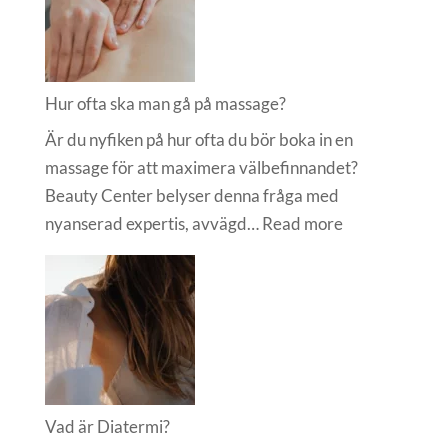
Hur ofta ska man gå på massage?
Är du nyfiken på hur ofta du bör boka in en
massage för att maximera välbefinnandet?
Beauty Center belyser denna fråga med
:
nyanserad expertis, avvägd…
Read more
Hur
ofta
ska
man
gå
på
massage?
Vad är Diatermi?