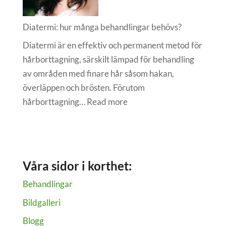
Diatermi: hur många behandlingar behövs?
Diatermi är en effektiv och permanent metod för
hårborttagning, särskilt lämpad för behandling
av områden med finare hår såsom hakan,
överläppen och brösten. Förutom
:
hårborttagning…
Read more
Diatermi:
hur
många
behandlingar
Våra sidor i korthet:
behövs?
Behandlingar
Bildgalleri
Blogg