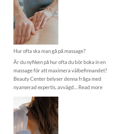
Hur ofta ska man gå på massage?
Är du nyfiken på hur ofta du bör boka in en
massage för att maximera välbefinnandet?
Beauty Center belyser denna fråga med
:
nyanserad expertis, avvägd…
Read more
Hur
ofta
ska
man
gå