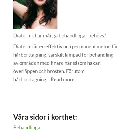
man
är
förkyld
Diatermi: hur många behandlingar behövs?
Diatermi är en effektiv och permanent metod för
hårborttagning, särskilt lämpad för behandling
av områden med finare hår såsom hakan,
överläppen och brösten. Förutom
:
hårborttagning…
Read more
Diatermi:
hur
många
behandlingar
Våra sidor i korthet:
behövs?
Behandlingar