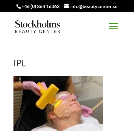
+46 (0) 864 16363
info@beautycenter.se
IPL