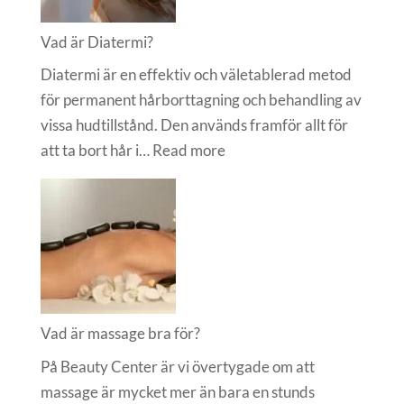
på
massage?
Vad är Diatermi?
Diatermi är en effektiv och väletablerad metod
för permanent hårborttagning och behandling av
vissa hudtillstånd. Den används framför allt för
:
att ta bort hår i…
Read more
Vad
är
Diatermi?
Vad är massage bra för?
På Beauty Center är vi övertygade om att
massage är mycket mer än bara en stunds