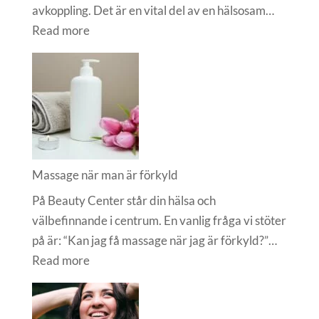
avkoppling. Det är en vital del av en hälsosam…
:
Read more
Vad
är
massage
bra
för?
Massage när man är förkyld
På Beauty Center står din hälsa och
välbefinnande i centrum. En vanlig fråga vi stöter
på är: “Kan jag få massage när jag är förkyld?”…
:
Read more
Massage
när