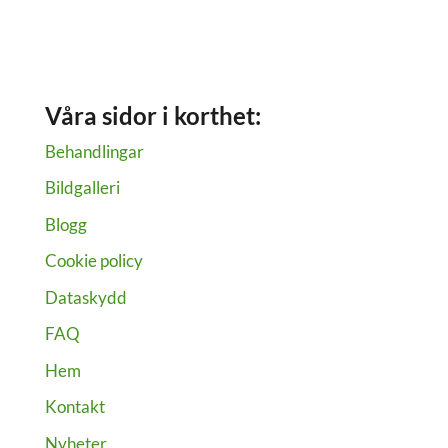
Diatermi:
hur
många
behandlingar
Våra sidor i korthet:
behövs?
Behandlingar
Bildgalleri
Blogg
Cookie policy
Dataskydd
FAQ
Hem
Kontakt
Nyheter