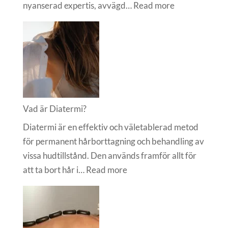
:
nyanserad expertis, avvägd…
Read more
Hur
ofta
ska
man
gå
på
massage?
Vad är Diatermi?
Diatermi är en effektiv och väletablerad metod
för permanent hårborttagning och behandling av
vissa hudtillstånd. Den används framför allt för
:
att ta bort hår i…
Read more
Vad
är
Diatermi?