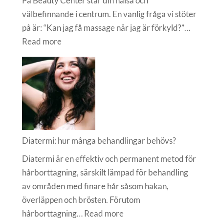
På Beauty Center står din hälsa och
välbefinnande i centrum. En vanlig fråga vi stöter
på är: “Kan jag få massage när jag är förkyld?”…
:
Read more
Massage
när
man
är
förkyld
Diatermi: hur många behandlingar behövs?
Diatermi är en effektiv och permanent metod för
hårborttagning, särskilt lämpad för behandling
av områden med finare hår såsom hakan,
överläppen och brösten. Förutom
:
hårborttagning…
Read more