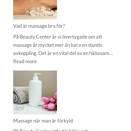
Vad är massage bra för?
På Beauty Center är vi övertygade om att
massage är mycket mer än bara en stunds
avkoppling. Det är en vital del av en hälsosam…
:
Read more
Vad
är
massage
bra
för?
Massage när man är förkyld