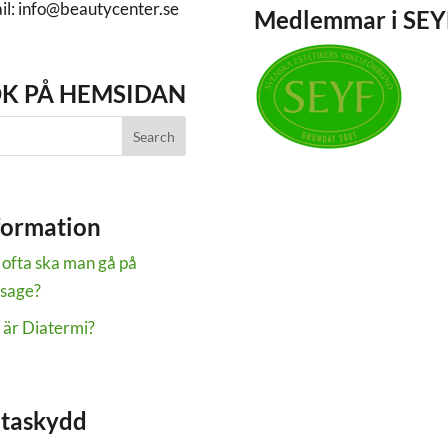
il: info@beautycenter.se
Medlemmar i SEY
K PÅ HEMSIDAN
formation
 ofta ska man gå på
sage?
 är Diatermi?
taskydd