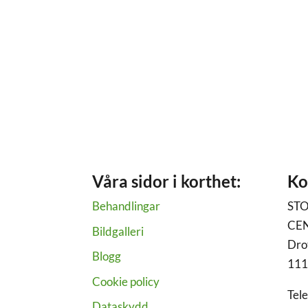
Våra sidor i korthet:
Ko
Behandlingar
ST
CE
Bildgalleri
Dro
Blogg
111
Cookie policy
Tel
Dataskydd