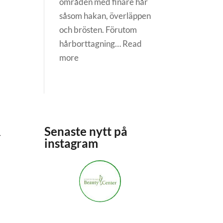
områden med finare hår
såsom hakan, överläppen
och brösten. Förutom
hårborttagning…
Read
:
more
Diatermi:
hur
många
behandlingar
behövs?
R
Senaste nytt på
instagram
stockholmsbeautycenter