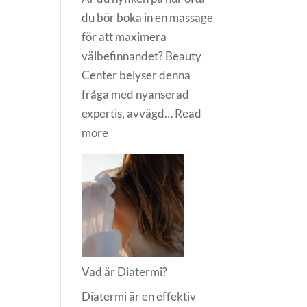
du bör boka in en massage
för att maximera
välbefinnandet? Beauty
Center belyser denna
fråga med nyanserad
expertis, avvägd…
Read
:
more
Hur
ofta
ska
man
gå
på
massage?
Vad är Diatermi?
Diatermi är en effektiv