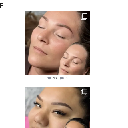
3,667
F
20
0