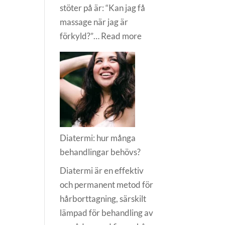
stöter på är: “Kan jag få
massage när jag är
:
förkyld?”…
Read more
Massage
när
man
är
förkyld
Diatermi: hur många
behandlingar behövs?
Diatermi är en effektiv
och permanent metod för
hårborttagning, särskilt
lämpad för behandling av