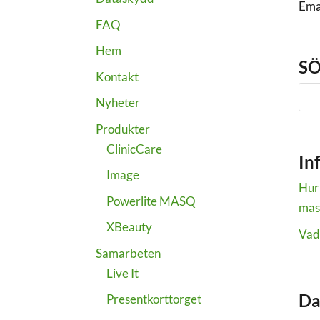
Ema
FAQ
Hem
SÖ
Kontakt
Nyheter
Produkter
ClinicCare
In
Image
Hur
Powerlite MASQ
mas
XBeauty
Vad
Samarbeten
Live It
Da
Presentkorttorget