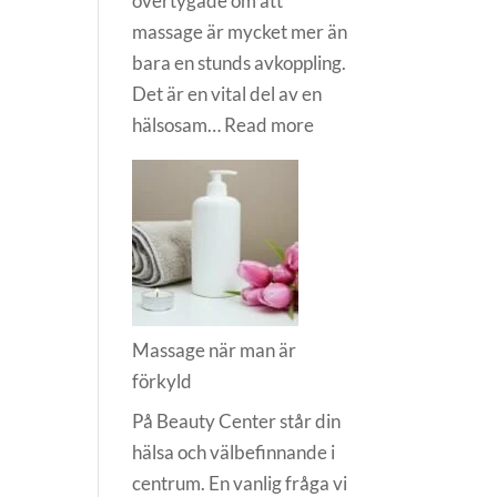
övertygade om att
massage är mycket mer än
bara en stunds avkoppling.
Det är en vital del av en
:
hälsosam…
Read more
Vad
är
massage
bra
för?
Massage när man är
förkyld
På Beauty Center står din
hälsa och välbefinnande i
centrum. En vanlig fråga vi