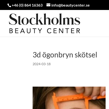
+46 (0) 864 16363
info@beautycenter.se
3d ögonbryn skötsel
2024-03-18