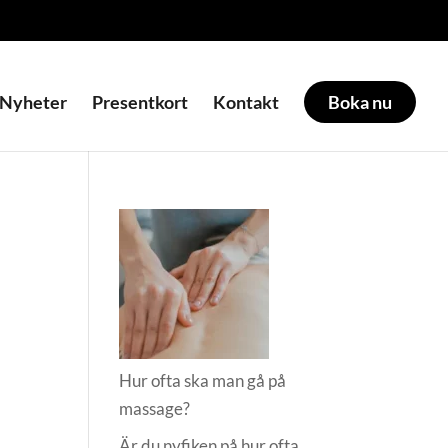
Nyheter
Presentkort
Kontakt
Boka nu
Hur ofta ska man gå på
massage?
Är du nyfiken på hur ofta