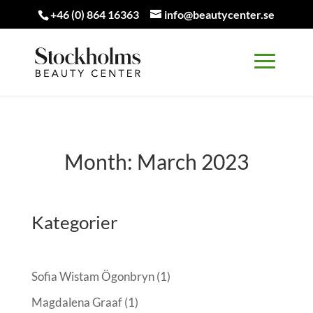
+46 (0) 864 16363
info@beautycenter.se
Month:
March 2023
Kategorier
Sofia Wistam Ögonbryn
(1)
Magdalena Graaf
(1)