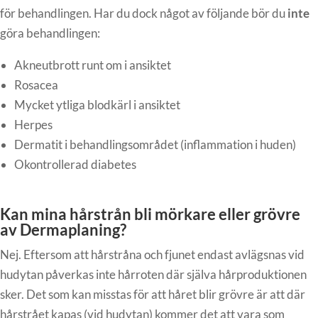
för behandlingen. Har du dock något av följande bör du
inte
göra behandlingen:
Akneutbrott runt om i ansiktet
Rosacea
Mycket ytliga blodkärl i ansiktet
Herpes
Dermatit i behandlingsområdet (inflammation i huden)
Okontrollerad diabetes
Kan mina hårstrån bli mörkare eller grövre
av Dermaplaning?
Nej. Eftersom att hårstråna och fjunet endast avlägsnas vid
hudytan påverkas inte hårroten där själva hårproduktionen
sker. Det som kan misstas för att håret blir grövre är att där
hårstrået kapas (vid hudytan) kommer det att vara som