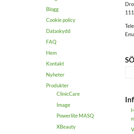
Dro
Blogg
111
Cookie policy
Tel
Dataskydd
Ema
FAQ
Hem
SÖ
Kontakt
Nyheter
Produkter
ClinicCare
In
Image
H
Powerlite MASQ
m
XBeauty
V