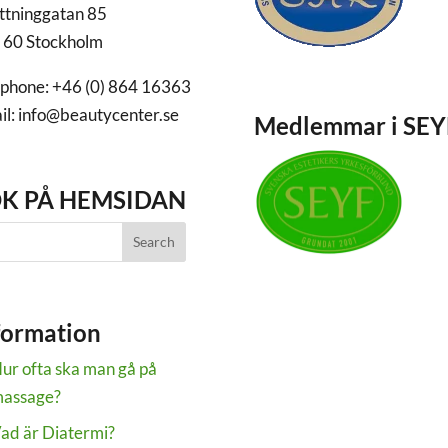
ttninggatan 85
 60 Stockholm
ephone: +46 (0) 864 16363
il: info@beautycenter.se
Medlemmar i SEY
K PÅ HEMSIDAN
formation
ur ofta ska man gå på
assage?
ad är Diatermi?