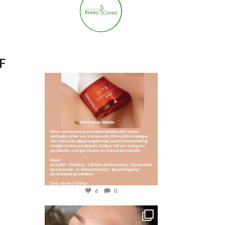
stockholmsbeautycenter
3,668
F
6
0