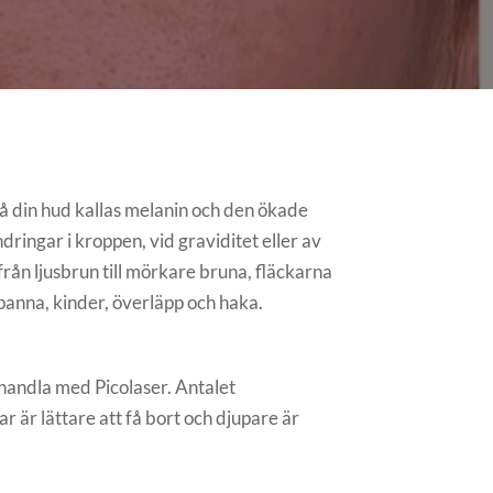
 din hud kallas melanin och den ökade
gar i kroppen, vid graviditet eller av
från ljusbrun till mörkare bruna, fläckarna
panna, kinder, överläpp och haka.
behandla med Picolaser. Antalet
r är lättare att få bort och djupare är