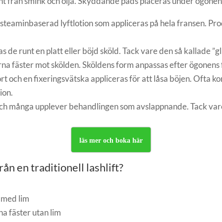
t från smink och olja. Skyddande pads placeras under ögonen
ysteaminbaserad lyftlotion som appliceras på hela fransen. Pr
de runt en platt eller böjd sköld. Tack vare den så kallade ”
sarna fäster mot skölden. Sköldens form anpassas efter ögonens
bort och en fixeringsvätska appliceras för att låsa böjen. Ofta
ion.
ch många upplever behandlingen som avslappnande. Tack vare
läs mer och boka här
rån en traditionell lashlift?
n med lim
a fäster utan lim