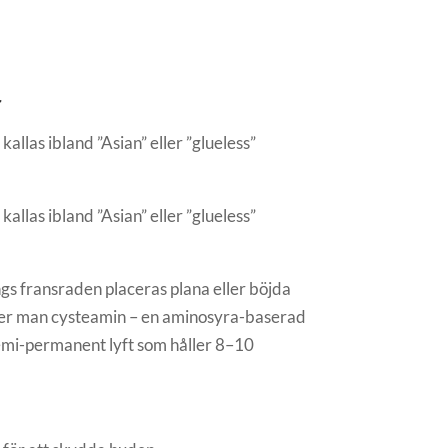
r
llas ibland ”Asian” eller ”glueless”
.
llas ibland ”Asian” eller ”glueless”
.
ängs fransraden placeras plana eller böjda
vänder man cysteamin – en aminosyra-baserad
 semi-permanent lyft som håller 8–10