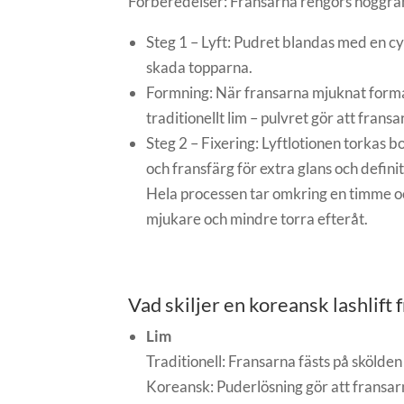
Förberedelser: Fransarna rengörs noggran
Steg 1 – Lyft: Pudret blandas med en c
skada topparna.
Formning: När fransarna mjuknat formas 
traditionellt lim – pulvret gör att fran
Steg 2 – Fixering: Lyftlotionen torkas 
och fransfärg för extra glans och definit
Hela processen tar omkring en timme o
mjukare och mindre torra efteråt.
Vad skiljer en koreansk lashlift f
Lim
Traditionell: Fransarna fästs på skölde
Koreansk: Puderlösning gör att fransarn