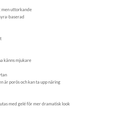
rk men uttorkande
syra-baserad
t
na känns mjukare
 ytan
n är porös och kan ta upp näring
lutas med gelé för mer dramatisk look