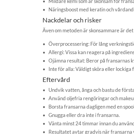
Mildare kemi som är skonsam för frans
Näringsboost med keratin och vårdand
Nackdelar och risker
Även om metoden är skonsammare är det 
Överprocessering: För lång verkningsti
Allergi: Vissa kan reagera på ingrediens
Ojämna resultat: Beror på fransarnas kv
Inte för alla: Väldigt sköra eller lockiga
Eftervård
Undvik vatten, ånga och bastu de först
Använd oljefria rengöringar och makeu
Borsta fransarna dagligen med en spool
Gnugga eller dra inte i fransarna.
Vänta minst 24 timmar innan du använd
Resultatet avtar gradvis när fransarna 