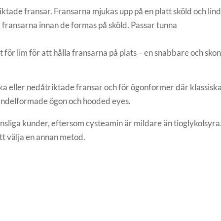
riktade fransar. Fransarna mjukas upp på en platt sköld och lind
å fransarna innan de formas på sköld. Passar tunna
 för lim för att hålla fransarna på plats – en snabbare och sko
aka eller nedåtriktade fransar och för ögonformer där klassiska 
andelformade ögon och hooded eyes.
nsliga kunder, eftersom cysteamin är mildare än tioglykolsyra. 
tt välja en annan metod.