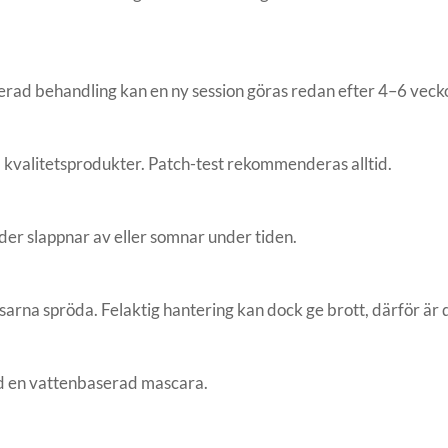
rad behandling kan en ny session göras redan efter 4–6 veckor
ed kvalitetsprodukter. Patch-test rekommenderas alltid.
er slappnar av eller somnar under tiden.
arna spröda. Felaktig hantering kan dock ge brott, därför är det
d en vattenbaserad mascara.