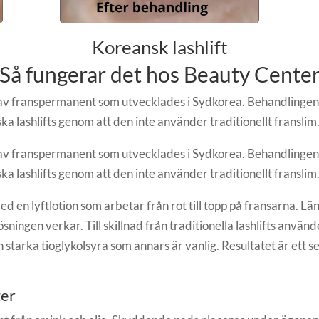
Koreansk lashlift
Så fungerar det hos Beauty Cente
av franspermanent som utvecklades i Sydkorea. Behandlingen ka
siska lashlifts genom att den inte använder traditionellt franslim
av franspermanent som utvecklades i Sydkorea. Behandlingen ka
siska lashlifts genom att den inte använder traditionellt franslim
med en lyftlotion som arbetar från rot till topp på fransarna. L
ösningen verkar. Till skillnad från traditionella lashlifts an
 starka tioglykolsyra som annars är vanlig. Resultatet är ett
ter