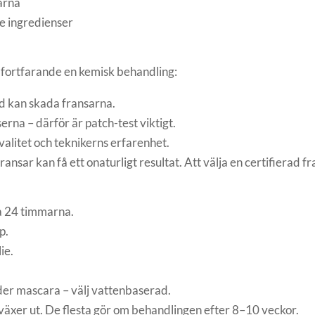
arna
e ingredienser
fortfarande en kemisk behandling:
d kan skada fransarna.
erna – därför är patch-test viktigt.
alitet och teknikerns erfarenhet.
 fransar kan få ett onaturligt resultat. Att välja en certifierad f
a 24 timmarna.
p.
ie.
er mascara – välj vattenbaserad.
växer ut. De flesta gör om behandlingen efter 8–10 veckor.